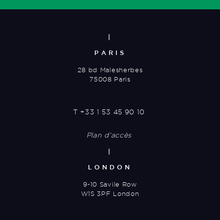
|
PARIS
28 bd Malesherbes
75008 Paris
T
+33 1 53 45 90 10
Plan d'accès
|
LONDON
9-10 Savile Row
W1S 3PF London