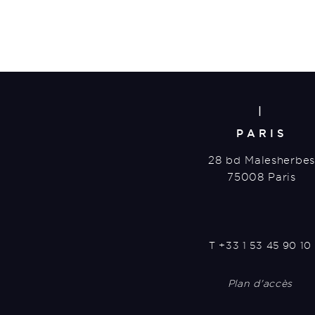
|
PARIS
28 bd Malesherbes
75008 Paris
T
+33 1 53 45 90 10
Plan d'accès