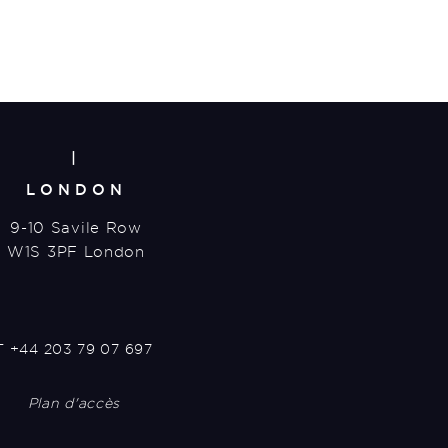
|
LONDON
9-10 Savile Row
W1S 3PF London
T
+44 203 79 07 697
Plan d'accès