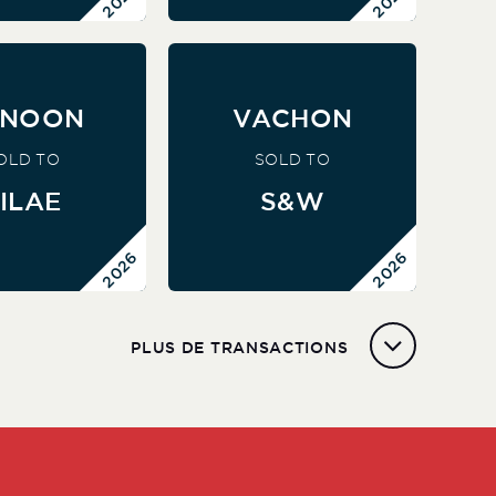
ril 2026
Avril 2026
ANOON
VACHON
M & A
M & A
SIDE
SELL SIDE
me spécialisée dans
Le cabinet d’audit et
OLD TO
SOLD TO
ion automatisée de
d'expertise-comptable rejoint
uridiques RH créee
S&W, groupe dédié aux
ILAE
S&W
lace rejoint Silae
services financiers pour les
professionnels en forte
croissance au Royaume-Uni
2026
2026
AVOIR PLUS
EN SAVOIR PLUS
PLUS DE TRANSACTIONS