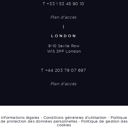
T
+33 1 53 45 90 10
Plan d'accès
|
LONDON
9-10 Savile Row
W1S 3PF London
T
+44 203 79 07 697
Plan d'accès
Informations légales
-
Conditions générales d'utilisation
-
Politique
de protection des données personnelles
-
Politique de gestion des
cookies