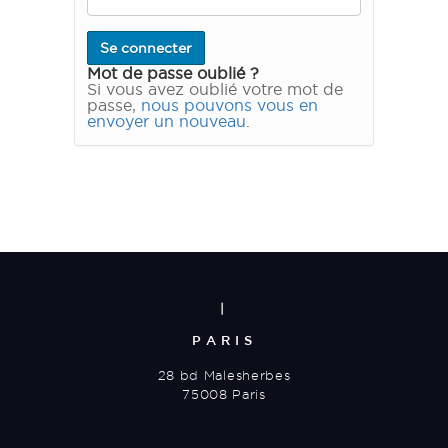
Mot de passe oublié ?
Si vous avez oublié votre mot de
passe,
nous pouvons vous en
envoyer un nouveau
.
|
PARIS
28 bd Malesherbes
75008 Paris